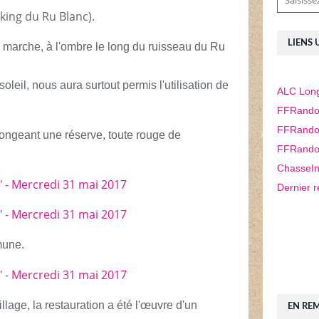
king du Ru Blanc).
LIENS 
a marche, à l'ombre le long du ruisseau du Ru
soleil, nous aura surtout permis l'utilisation de
ALC Long
FFRando
FFRando
longeant une réserve, toute rouge de
FFRando
ChasseIn
Dernier r
mune.
llage, la restauration a été l'œuvre d'un
EN RE