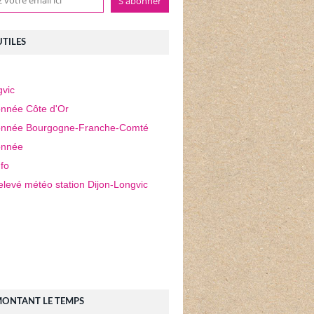
UTILES
vic
nnée Côte d'Or
nnée Bourgogne-Franche-Comté
nnée
fo
elevé météo station Dijon-Longvic
MONTANT LE TEMPS