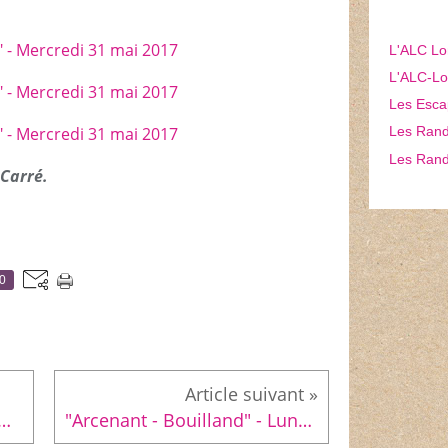
L'ALC Lo
L'ALC-Lon
Les Esca
Les Rando
Les Rand
Carré.
0
 dans le Massif des Maures"
"Arcenant - Bouilland" - Lundi 05 juin 2017