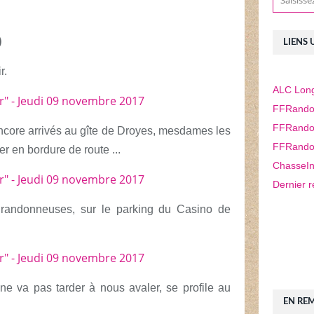
)
LIENS 
r.
ALC Long
FFRando
FFRando
core arrivés au gîte de Droyes, mesdames les
FFRando
r en bordure de route ...
ChasseIn
Dernier r
 randonneuses, sur le parking du Casino de
 ne va pas tarder à nous avaler, se profile au
EN RE