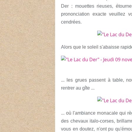
Der : mouettes rieuses, étour
prononciation exacte veuillez 
cendrées.
Alors que le soleil s'abaisse rapide
... les grues passent à table, n
rentrer au gîte ...
... où l'ambiance monacale qui r
des chevaux italo-corses, brilla
vous en doutez, n'ont pu qu'émouv