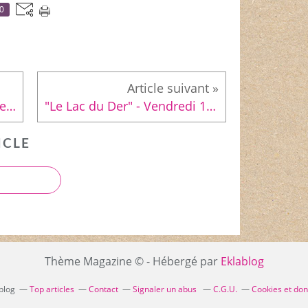
0
"Baladouce" - Mardi 14 novembre 2017
"Le Lac du Der" - Vendredi 10 novembre 2017
ICLE
Thème Magazine © - Hébergé par
Eklablog
ablog
Top articles
Contact
Signaler un abus
C.G.U.
Cookies et do