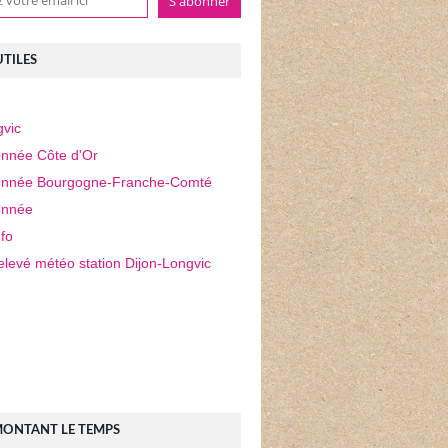
UTILES
vic
nnée Côte d'Or
nnée Bourgogne-Franche-Comté
nnée
fo
elevé météo station Dijon-Longvic
MONTANT LE TEMPS