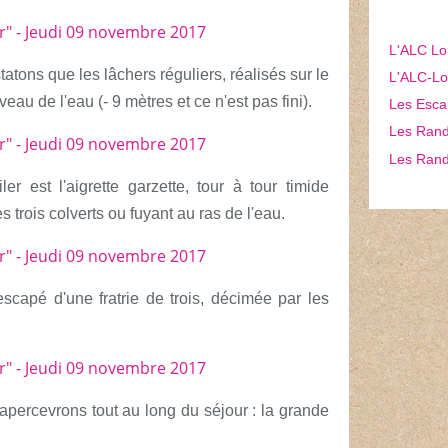
L'ALC Lo
tons que les lâchers réguliers, réalisés sur le
L'ALC-Lon
niveau de l'eau (- 9 mètres et ce
n'est pas fini).
Les Esca
Les Rando
Les Rand
r est l'aigrette garzette, tour à tour timide
s trois colverts ou fuyant au ras de
l'eau.
escapé d'une fratrie de trois, décimée par les
percevrons tout au long du séjour : la grande