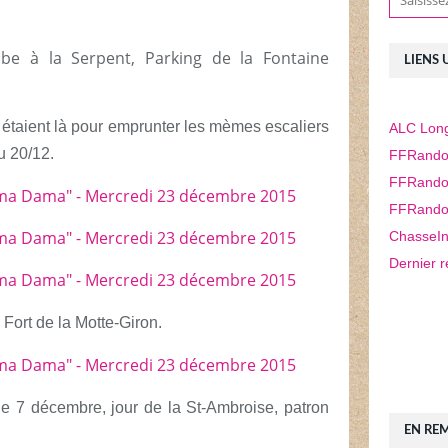
be à la Serpent, Parking de la Fontaine
LIENS 
 étaient là pour emprunter les mèmes escaliers
ALC Long
u 20/12.
FFRando
FFRando
FFRando
ChasseIn
Dernier r
ort de la Motte-Giron.
le 7 décembre, jour de la St-Ambroise, patron
EN RE