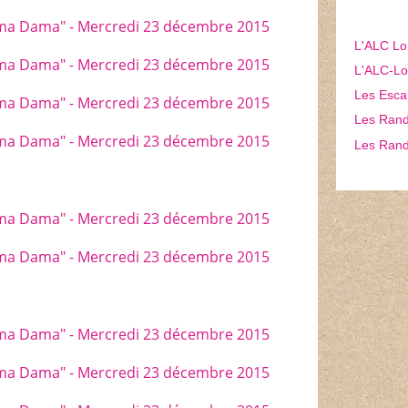
L'ALC Lo
L'ALC-Lon
Les Esca
Les Rando
Les Rand