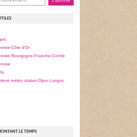
UTILES
vic
nnée Côte d'Or
nnée Bourgogne-Franche-Comté
nnée
fo
elevé météo station Dijon-Longvic
MONTANT LE TEMPS