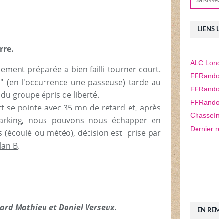
LIENS 
rre.
ALC Long
ement préparée a bien failli tourner court.
FFRando
" (en l'occurrence une passeuse) tarde au
FFRando
du groupe épris de liberté.
FFRando
t se pointe avec 35 mn de retard et, après
ChasseIn
 parking, nous pouvons nous échapper en
Dernier r
 (écoulé ou météo), décision est prise par
lan B
.
ard Mathieu et Daniel Verseux.
EN RE