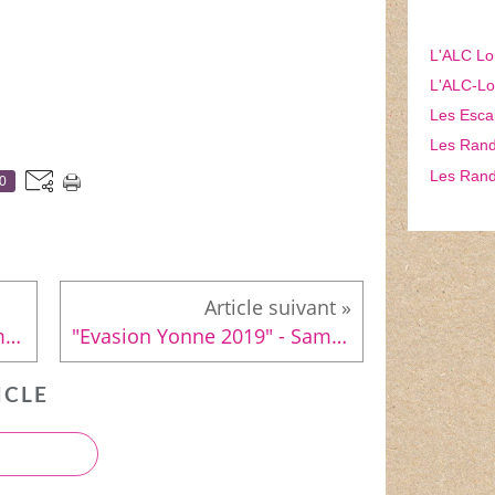
L'ALC Lo
L'ALC-Lon
Les Esca
Les Rando
Les Rand
0
"Evasion Yonne 2019" - Samedi 07 décembre 2019
"Evasion Yonne 2019" - Samedi 07 décembre 2019
ICLE