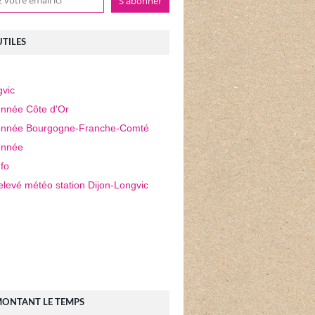
UTILES
vic
nnée Côte d'Or
nnée Bourgogne-Franche-Comté
nnée
fo
elevé météo station Dijon-Longvic
MONTANT LE TEMPS