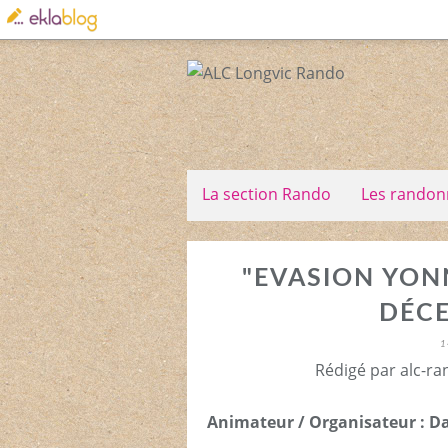
La section Rando
Les randon
"EVASION YONN
DÉC
1
Rédigé par alc-ra
Animateur / Organisateur : Da