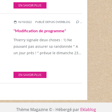
EN SAVOIR PLUS
16/10/2022
PUBLIÉ DEPUIS OVERBLOG
…
"Modification de programme"
Thierry signale deux choses : 1) Ne
pouvant pas assurer sa randonnée " A
un jour près ! " prévue le dimanche 23...
EN SAVOIR PLUS
Thème Magazine © - Hébergé par
Eklablog