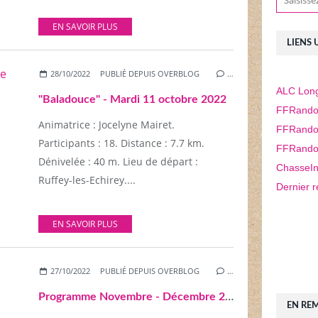
EN SAVOIR PLUS
LIENS 
28/10/2022
PUBLIÉ DEPUIS OVERBLOG
…
ALC Long
"Baladouce" - Mardi 11 octobre 2022
FFRando
Animatrice : Jocelyne Mairet.
FFRando
Participants : 18. Distance : 7.7 km.
FFRando
Dénivelée : 40 m. Lieu de départ :
ChasseIn
Ruffey-les-Echirey....
Dernier r
EN SAVOIR PLUS
27/10/2022
PUBLIÉ DEPUIS OVERBLOG
…
Programme Novembre - Décembre 2022 - V3
EN RE