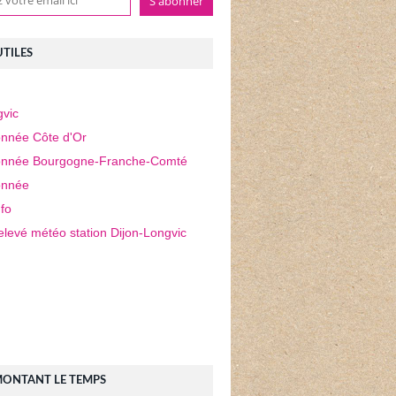
UTILES
vic
nnée Côte d'Or
nnée Bourgogne-Franche-Comté
nnée
fo
elevé météo station Dijon-Longvic
MONTANT LE TEMPS