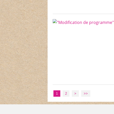
1
2
>
>>