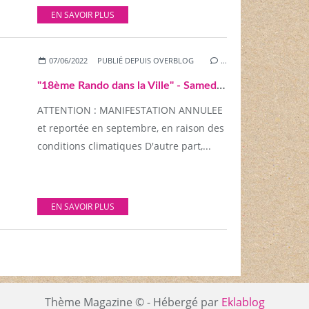
EN SAVOIR PLUS
07/06/2022
PUBLIÉ DEPUIS OVERBLOG
…
"18ème Rando dans la Ville" - Samedi 18 juin 2022
ATTENTION : MANIFESTATION ANNULEE
et reportée en septembre, en raison des
conditions climatiques D'autre part,...
EN SAVOIR PLUS
Thème Magazine © - Hébergé par
Eklablog