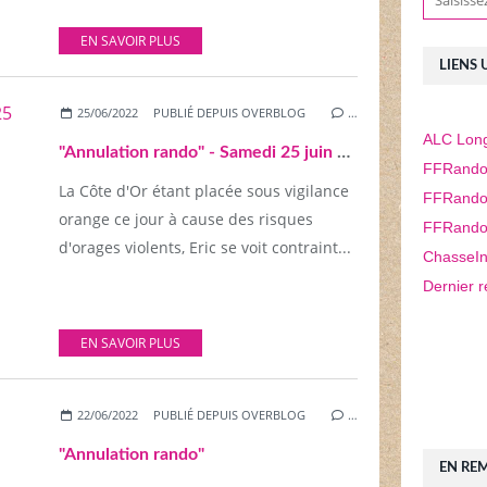
EN SAVOIR PLUS
LIENS 
25/06/2022
PUBLIÉ DEPUIS OVERBLOG
…
ALC Long
"Annulation rando" - Samedi 25 juin 2022
FFRando
La Côte d'Or étant placée sous vigilance
FFRando
orange ce jour à cause des risques
FFRando
d'orages violents, Eric se voit contraint...
ChasseIn
Dernier r
EN SAVOIR PLUS
22/06/2022
PUBLIÉ DEPUIS OVERBLOG
…
"Annulation rando"
EN RE