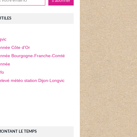
UTILES
vic
nnée Côte d'Or
nnée Bourgogne-Franche-Comté
nnée
fo
elevé météo station Dijon-Longvic
MONTANT LE TEMPS