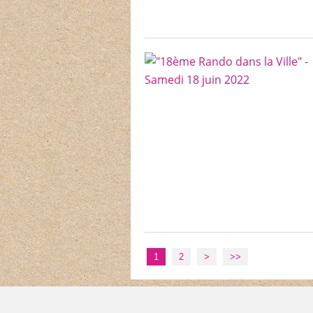
1
2
>
>>