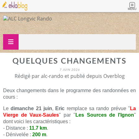
MENU
QUELQUES CHANGEMENTS
7 JUIN 2026
Rédigé par alc-rando et publié depuis Overblog
Deux changements dans le programme des randonnées en
cours :
Le
dimanche 21 juin
,
Eric
remplace sa rando prévue "
La
Vierge de Vaux-Saules
" par "
Les Sources de l'Ignon
"
dont voici les caractéristiques :
- Distance :
11.7 km
.
- Dénivelée :
200 m
.