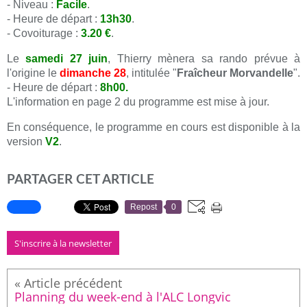
- Niveau :
Facile
.
- Heure de départ :
13h30
.
- Covoiturage :
3.20 €
.
Le
samedi 27 juin
, Thierry mènera sa rando prévue à
l'origine le
dimanche 28
, intitulée "
Fraîcheur Morvandelle
".
- Heure de départ :
8h00.
L'information en page 2 du programme est mise à jour.
En conséquence, le programme en cours est disponible à la
version
V2
.
PARTAGER CET ARTICLE
Repost
0
S'inscrire à la newsletter
Planning du week-end à l'ALC Longvic